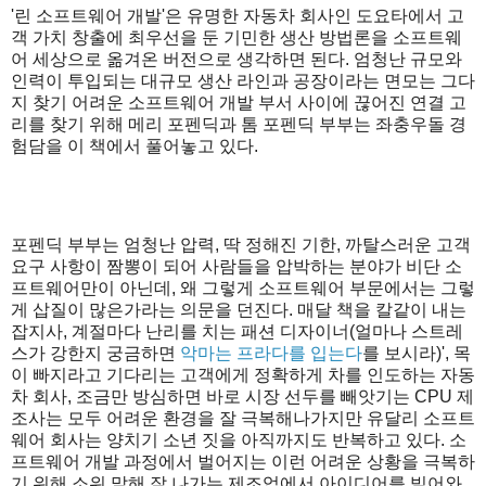
'린 소프트웨어 개발'은 유명한 자동차 회사인 도요타에서 고
객 가치 창출에 최우선을 둔 기민한 생산 방법론을 소프트웨
어 세상으로 옮겨온 버전으로 생각하면 된다. 엄청난 규모와
인력이 투입되는 대규모 생산 라인과 공장이라는 면모는 그다
지 찾기 어려운 소프트웨어 개발 부서 사이에 끊어진 연결 고
리를 찾기 위해 메리 포펜딕과 톰 포펜딕 부부는 좌충우돌 경
험담을 이 책에서 풀어놓고 있다.
포펜딕 부부는 엄청난 압력, 딱 정해진 기한, 까탈스러운 고객
요구 사항이 짬뽕이 되어 사람들을 압박하는 분야가 비단 소
프트웨어만이 아닌데, 왜 그렇게 소프트웨어 부문에서는 그렇
게 삽질이 많은가라는 의문을 던진다. 매달 책을 칼같이 내는
잡지사, 계절마다 난리를 치는 패션 디자이너(얼마나 스트레
스가 강한지 궁금하면
악마는 프라다를 입는다
를 보시라)', 목
이 빠지라고 기다리는 고객에게 정확하게 차를 인도하는 자동
차 회사, 조금만 방심하면 바로 시장 선두를 빼앗기는 CPU 제
조사는 모두 어려운 환경을 잘 극복해나가지만 유달리 소프트
웨어 회사는 양치기 소년 짓을 아직까지도 반복하고 있다. 소
프트웨어 개발 과정에서 벌어지는 이런 어려운 상황을 극복하
기 위해 소위 말해 잘 나가는 제조업에서 아이디어를 빌어와