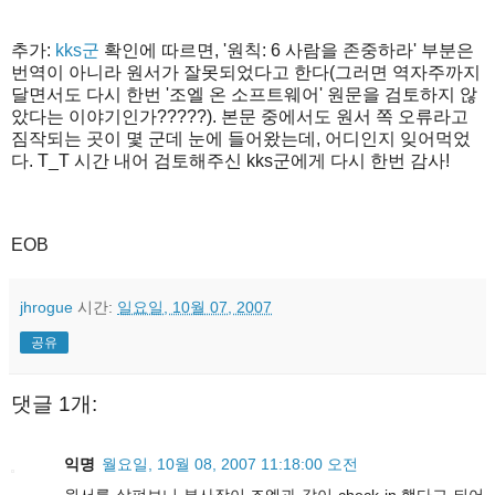
추가:
kks군
확인에 따르면, '원칙: 6 사람을 존중하라' 부분은
번역이 아니라 원서가 잘못되었다고 한다(그러면 역자주까지
달면서도 다시 한번 '조엘 온 소프트웨어' 원문을 검토하지 않
았다는 이야기인가?????). 본문 중에서도 원서 쪽 오류라고
짐작되는 곳이 몇 군데 눈에 들어왔는데, 어디인지 잊어먹었
다. T_T 시간 내어 검토해주신 kks군에게 다시 한번 감사!
EOB
jhrogue
시간:
일요일, 10월 07, 2007
공유
댓글 1개:
익명
월요일, 10월 08, 2007 11:18:00 오전
원서를 살펴보니 부사장이 조엘과 같이 check in 했다고 되어